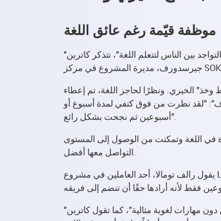
موظفة قيّمة رغم عائق اللغة
"كانت سادية أديم واحدة من أول مجموعة من الإريتريين الذين أتوا إلينا. منذ البداية، كانت تريد فقط العمل والتواجد بين الناس لتتعلم اللغة"، تتذكر كاترين
ذ" الخيري. ونظرًا لحاجز اللغة، تم إعطاء
ف": "لقد نظرت من فوق كتفي لمدة أسبوع أو
أسبوعين ثم نجحت بشكل رائع".
 الوصول إلى المستوى A2 بجهد كبير. ومنذ ذلك الحين، أصبح
التواصل معها أفضل.
يقول رالف تومالا، أحد العاملين في مشروع LAT: "من أعظم نقاط قوتها أنها لا تخشى تجربة أشياء جديدة". ولذلك لم يفاجأ عندما اتصل المدير المباشر
"إنها ببساطة ترى ببساطة أين يجب القيام بالعمل. كما أنها تتمتع بطبيعة منفتحة ومتواصلة، حتى من دون مهارات لغوية مثالية"، كما تقول كاترين