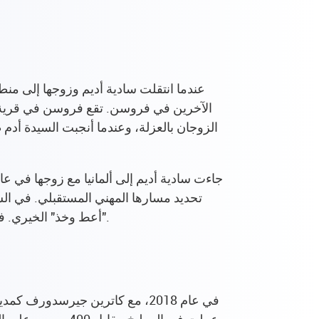
عندما انتقلت سادية أديم وزوجها إلى منط
الآخرين في فروسن. تقع فروسن في قرية صغي
الزوجان بالعزلة، وعندما أنجبت السيدة أدم ط
تحديد مسارها المهني المستقبلي. في ال
"أعط وخذ" الخيري. فقد كانتا تطبخان وتخبزان معًا هناك، كما استمتعت السيدة أديم بالمساعدة في حفلات التجمع في باد لوبنشتاين.