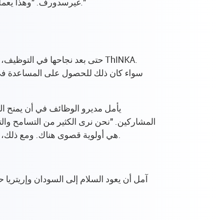
غيرسدورف. "وهذا يعمل بطريقة خاصة جداً، خاصة مع الأشخاص ذوي الإعاقة، لأنهم يعبرون عن أنفسهم أحياناً بطرق أخرى غير اللغة."
حتى بعد نجاحها في التوظيف، غال
سواء كان ذلك للحصول على المساعدة في 
يأمل مديرو الوظائف في أن يمنح ال
المشاركين. "نحن نرى الكثير من التسامح والت
هي أولوية قصوى هناك. ومع ذلك، يجب أن تتماشى القوى العاملة مع هذا الأمر، وهو للأسف ليس هو الحال في كل مكان"، كما يقول رالف تومالا.