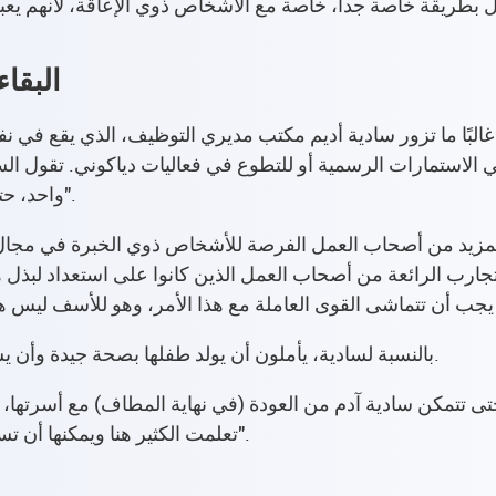
البقا
بًا ما تزور سادية أديم مكتب مديري التوظيف، الذي يقع في نفس الم
الاستمارات الرسمية أو للتطوع في فعاليات دياكوني. تقول 
واحد، حتى نتمكن من مساعدة الناس بسهولة وسرعة".
مزيد من أصحاب العمل الفرصة للأشخاص ذوي الخبرة في مجال اله
جارب الرائعة من أصحاب العمل الذين كانوا على استعداد لبذل ه
بالنسبة لسادية، يأملون أن يولد طفلها بصحة جيدة وأن يسير دخولها العمل بسلاسة كما كان في البداية.
تعلمت الكثير هنا ويمكنها أن تستخدمه هناك وهنا لخلق حياة جيدة لها ولعائلتها".