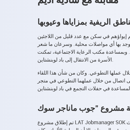
اطق الريفية بمزاياها وعيوبها
تم إيواؤهم في سكن مع عدد قليل من اللاجئين
توجد بها أي مواصلات محلية. وسرعان ما شعر
ية. وبمساعدة مكتب الرعاية الاجتماعية، تمكنت
الأسرة من الانتقال إلى باد لوبنشتاين.
 ذلك بوقت قصير من خلال عملها التطوعي. وكان من شأن هذا اللقاء
لى اتصال من خلال عملهما التطوعي في متجر
اية مشروع "جوب ماناجر سوك
تم إطلاق مشروع LAT Jobmanager SOK في عام 2018، مع كاترين جيرسدورف كمديرة للمشروع. قامت بتوظيف سادية أديم في مطعم أسماك، حيث