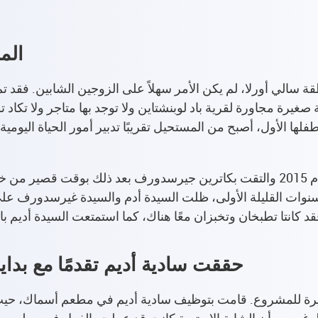
المن
قة سالي أورلا، لم يكن الأمر سهلاً على الزوجين الشابين. فقد 
رة مجاورة لقرية باد لوبنشتاين ولا توجد بها متاجر ولا تكاد 
فلها الأول، أصبح من المستحيل تقريبًا تدبير أمور الحياة اليوم
جاءت سادية أديم إلى ألمانيا مع زوجها في عام 2015 والتقت بكاترين جيرسدورف بعد
سنوات القليلة الأولى، ظلت السيدة أدم والسيدة غيرسدورف ع
حققت سادية أديم تقدمًا مع بد