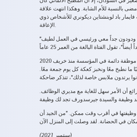
ي مطعم صغير في السودان، إلا أن المطبخ الألماني كان
ضى بالنسبة للأم الشابة. وهكذا انتهت علاقة
فايمار باد لوبنشتاين ديكونري للأشخاص ذوي
الإعاقة.
"كان اليوم الأول صعبًا للغاية، ولكن بعد ذلك كان الأمر على ما يرام. لدي زملاء لطفاء للغاية هناك. إنهم جميعاً ودودون جداً معي ورئيسي في العمل لطيف
أعجب زملاؤها ورئيسها في العمل بالسيدة أديم لدرجة أنهم عرضوا عليها وظيفة دائمة. أصبحت السيدة أديم موظفة دائمة في المؤسسة منذ خريف 2020
ما نطبخ معًا ونخبز كعكة كل يوم جمعة معًا.
ائع أن الأمر سهل للغاية مع مديري الوظائف.
 إلى وظيفتها في أقرب وقت ممكن. "من الجيد أن
(سبتمبر 2021)