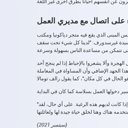
ء على اتصال مع مديري العمل
بنى الذي يقع فيه متجر دياكونيا ومكتب ThINKA.
السيدة غيرسدورف: "لدينا كل شيء تحت سقف
جرة وألا يشعروا بالإحباط إذا لم ينجح أحد
ذا الجهد الإضافي وأن المساواة في المعاملة
"آمل أن يعود السلام إلى السودان وإريتريا حتى تتمكن سادية آدم من العودة (في نهاية المطاف) مع أسرتها، إذا كانت لديهم هذه الرغبة. على أي حال، لقد
(سبتمبر 2021)