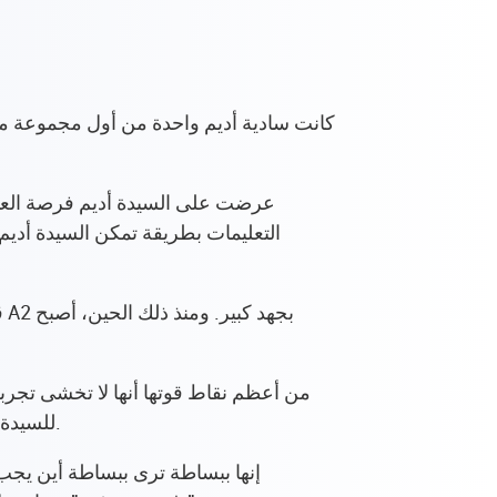
عرضت على السيدة أديم فرصة العمل 
التعليمات بطريقة تمكن السيدة أدي
ق
للسيدة أدم بمدير مشروع دياكونيستيفتونج فايمار باد لوبنشتاين بعد أسبوعين فقط لأنه أرادها حقًا أن تنضم إلى فريقه.