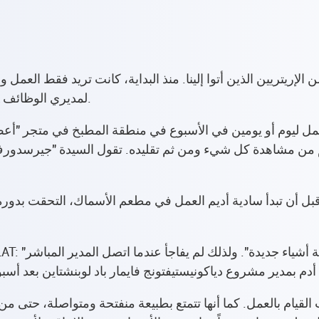
جيرسدورف، مديرة المشروع في مركز SOK لمديري الوظائف.
ليوم أو يومين في الأسبوع في منطقة المطبخ في متجر "أعط وخ
م من مشاهدة كل شيء ومن ثم تقليده. تقول السيدة "جيرسدور
بل أن تبدأ سادية أديم العمل في مطعم الأسماك، التحقت بدورة في اللغة وتمكنت من