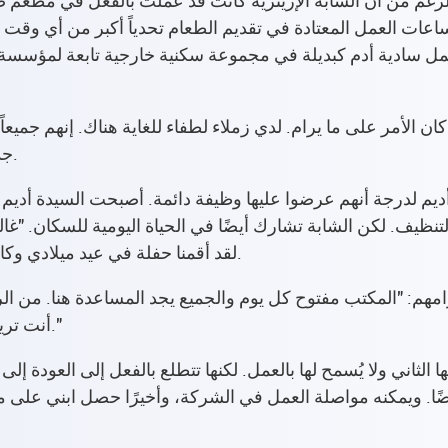
قابل 400 يورو. وعلى الرغم من أن الشابة الإريترية كانت قد عملت بالفعل ف
اعات العمل المعتادة في تقديم الطعام تحدياً أكبر من أي وقت م
عمل سادية أدم كبديلة في مجموعة سكنية خارجية تابعة لمؤسسة 
جداً أيضاً"، تقول الفتاة البالغة من العمر 25 عاماً.
 لكن الشابة تشارك أيضًا في الحياة اليومية للسكان. "غالبًا 
لقد أقمنا حفلة في عيد ميلادي وكانوا يرتدون ملابس خاصة لذلك"، تتذكر ضاحكة.
امهم: "المكتب مفتوح كل يوم والجميع يجد المساعدة هنا. من الر
أنت تريد وظيفة والسيدة جيرسدورف تجد لك وظيفة."
ها الثاني ولا يُسمح لها بالعمل. لكنها تتطلع بالفعل إلى العودة