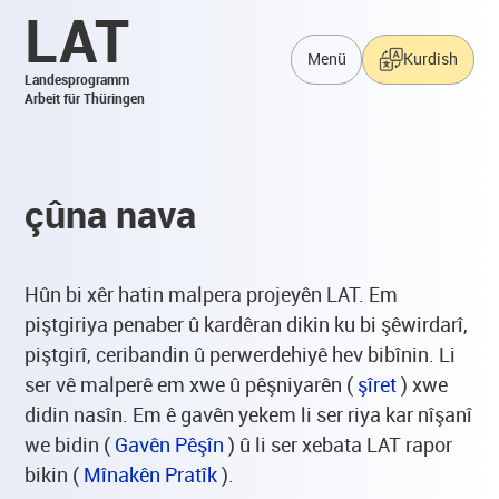
LAT
Menü
Kurdish
Landesprogramm
Arbeit für Thüringen
çûna nava
Hûn bi xêr hatin malpera projeyên LAT. Em
piştgiriya penaber û kardêran dikin ku bi şêwirdarî,
piştgirî, ceribandin û perwerdehiyê hev bibînin. Li
ser vê malperê em xwe û pêşniyarên (
şîret
) xwe
didin nasîn. Em ê gavên yekem li ser riya kar nîşanî
we bidin (
Gavên Pêşîn
) û li ser xebata LAT rapor
bikin (
Mînakên Pratîk
).