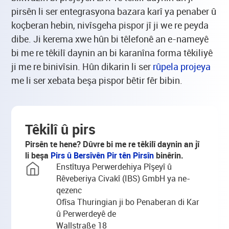
pirsên li ser entegrasyona bazara karî ya penaber û
koçberan hebin, nivîsgeha pispor jî ji we re peyda
dibe. Ji kerema xwe hûn bi têlefonê an e-nameyê
bi me re têkilî daynin an bi karanîna forma têkiliyê
ji me re binivîsin. Hûn dikarin li ser
rûpela projeya
me li ser xebata beşa pispor bêtir fêr bibin.
Têkilî û pirs
Pirsên te hene? Dûvre bi me re têkilî daynin an jî
li beşa
Pirs û Bersîvên Pir tên Pirsîn
binêrin.
Enstîtuya Perwerdehiya Pîşeyî û
Rêveberiya Civakî (IBS) GmbH ya ne-
qezenc
Ofîsa Thuringian ji bo Penaberan di Kar
û Perwerdeyê de
Wallstraße 18