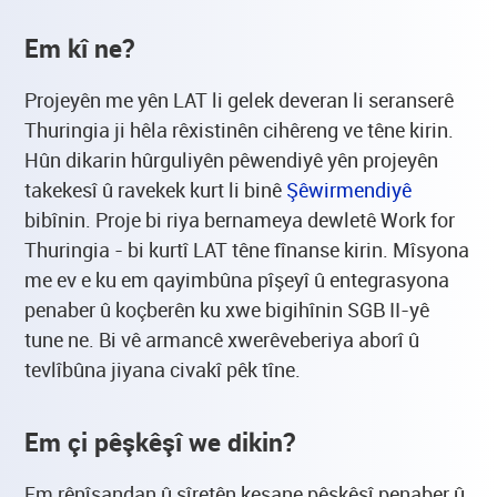
Em kî ne?
Projeyên me yên LAT li gelek deveran li seranserê
Thuringia ji hêla rêxistinên cihêreng ve têne kirin.
Hûn dikarin hûrguliyên pêwendiyê yên projeyên
takekesî û ravekek kurt li binê
Şêwirmendiyê
bibînin. Proje bi riya bernameya dewletê Work for
Thuringia - bi kurtî LAT têne fînanse kirin. Mîsyona
me ev e ku em qayimbûna pîşeyî û entegrasyona
penaber û koçberên ku xwe bigihînin SGB II-yê
tune ne. Bi vê armancê xwerêveberiya aborî û
tevlîbûna jiyana civakî pêk tîne.
Em çi pêşkêşî we dikin?
Em rênîşandan û şîretên kesane pêşkêşî penaber û