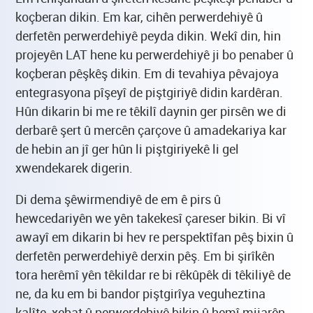
koçberan dikin. Em kar, cihên perwerdehiyê û
derfetên perwerdehiyê peyda dikin. Wekî din, hin
projeyên LAT hene ku perwerdehiyê ji bo penaber û
koçberan pêşkêş dikin. Em di tevahiya pêvajoya
entegrasyona pîşeyî de piştgiriyê didin kardêran.
Hûn dikarin bi me re têkilî daynin ger pirsên we di
derbarê şert û mercên çarçove û amadekariya kar
de hebin an jî ger hûn li piştgiriyekê li gel
xwendekarek digerin.
Di dema şêwirmendiyê de em ê pirs û
hewcedariyên we yên takekesî çareser bikin. Bi vî
awayî em dikarin bi hev re perspektîfan pêş bixin û
derfetên perwerdehiyê derxin pêş. Em bi şirîkên
tora herêmî yên têkildar re bi rêkûpêk di têkiliyê de
ne, da ku em bi bandor piştgirîya veguheztina
kalîte, xebat û perwerdehiyê bikin û hemî mijarên