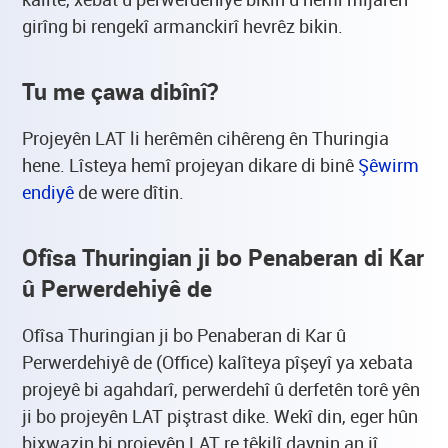
girîng bi rengekî armanckirî hevrêz bikin.
Tu me çawa dibînî?
Projeyên LAT li herêmên cihêreng ên Thuringia
hene. Lîsteya hemî projeyan dikare di binê
Şêwirm
endiyê
de were dîtin.
Ofîsa Thuringian ji bo Penaberan di Kar
û Perwerdehiyê de
Ofîsa Thuringian ji bo Penaberan di Kar û
Perwerdehiyê de (Office) kalîteya pîşeyî ya xebata
projeyê bi agahdarî, perwerdehî û derfetên torê yên
ji bo projeyên LAT piştrast dike. Wekî din, eger hûn
bixwazin bi projeyên LAT re têkilî daynin an jî