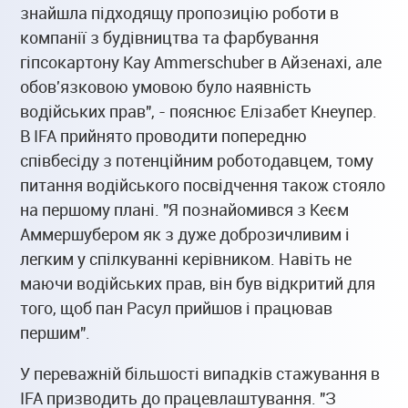
знайшла підходящу пропозицію роботи в
компанії з будівництва та фарбування
гіпсокартону Kay Ammerschuber в Айзенахі, але
обов'язковою умовою було наявність
водійських прав", - пояснює Елізабет Кнеупер.
В IFA прийнято проводити попередню
співбесіду з потенційним роботодавцем, тому
питання водійського посвідчення також стояло
на першому плані. "Я познайомився з Кеєм
Аммершубером як з дуже доброзичливим і
легким у спілкуванні керівником. Навіть не
маючи водійських прав, він був відкритий для
того, щоб пан Расул прийшов і працював
першим".
У переважній більшості випадків стажування в
IFA призводить до працевлаштування. "З