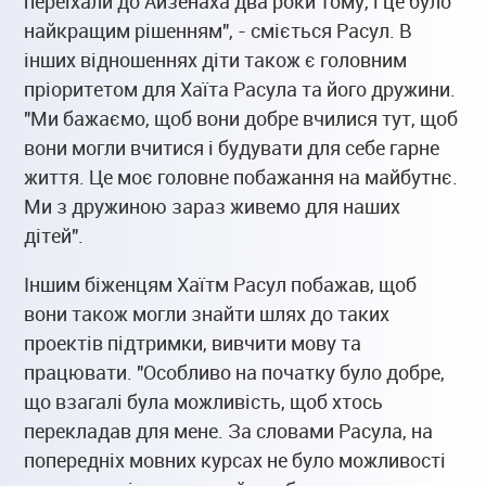
переїхали до Айзенаха два роки тому, і це було
найкращим рішенням", - сміється Расул. В
інших відношеннях діти також є головним
пріоритетом для Хаїта Расула та його дружини.
"Ми бажаємо, щоб вони добре вчилися тут, щоб
вони могли вчитися і будувати для себе гарне
життя. Це моє головне побажання на майбутнє.
Ми з дружиною зараз живемо для наших
дітей".
Іншим біженцям Хаїтм Расул побажав, щоб
вони також могли знайти шлях до таких
проектів підтримки, вивчити мову та
працювати. "Особливо на початку було добре,
що взагалі була можливість, щоб хтось
перекладав для мене. За словами Расула, на
попередніх мовних курсах не було можливості