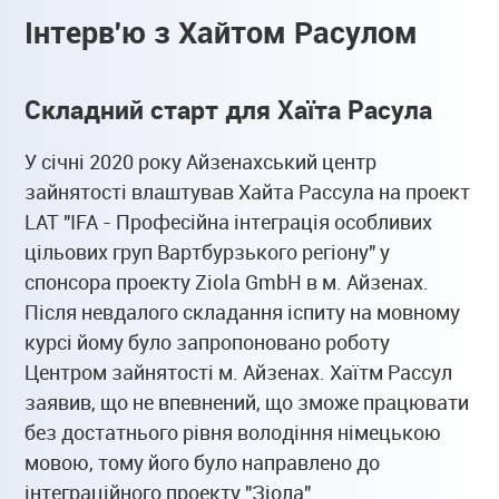
Інтерв'ю з Хайтом Расулом
Складний старт для Хаїта Расула
У січні 2020 року Айзенахський центр
зайнятості влаштував Хайта Рассула на проект
LAT "IFA - Професійна інтеграція особливих
цільових груп Вартбурзького регіону" у
спонсора проекту Ziola GmbH в м. Айзенах.
Після невдалого складання іспиту на мовному
курсі йому було запропоновано роботу
Центром зайнятості м. Айзенах. Хаїтм Рассул
заявив, що не впевнений, що зможе працювати
без достатнього рівня володіння німецькою
мовою, тому його було направлено до
інтеграційного проекту "Зіола".