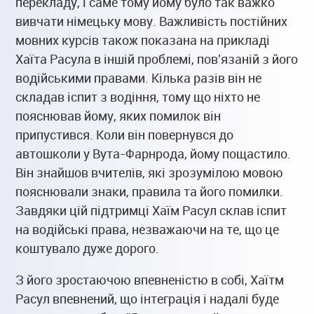
перекладу, і саме тому йому було так важко
вивчати німецьку мову. Важливість постійних
мовних курсів також показана на прикладі
Хаїта Расула в іншій проблемі, пов'язаній з його
водійськими правами. Кілька разів він не
складав іспит з водіння, тому що ніхто не
пояснював йому, яких помилок він
припустився. Коли він повернувся до
автошколи у Вута-Фарнрода, йому пощастило.
Він знайшов вчителів, які зрозумілою мовою
пояснювали знаки, правила та його помилки.
Завдяки цій підтримці Хаїм Расул склав іспит
на водійські права, незважаючи на те, що це
коштувало дуже дорого.
З його зростаючою впевненістю в собі, Хаїтм
Расул впевнений, що інтеграція і надалі буде