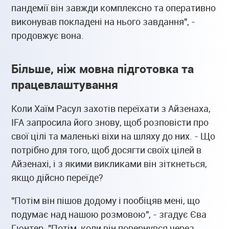
пандемії він завжди комплексно та оперативно
виконував покладені на нього завдання", -
продовжує вона.
Більше, ніж мовна підготовка та
працевлаштування
Коли Хаїм Расул захотів переїхати з Айзенаха,
IFA запросила його знову, щоб розповісти про
свої цілі та маленькі віхи на шляху до них. - Що
потрібно для того, щоб досягти своїх цілей в
Айзенахі, і з якими викликами він зіткнеться,
якщо дійсно переїде?
"Потім він пішов додому і пообіцяв мені, що
подумає над нашою розмовою", - згадує Єва
Гюнтер. "Потім, коли він повернувся через