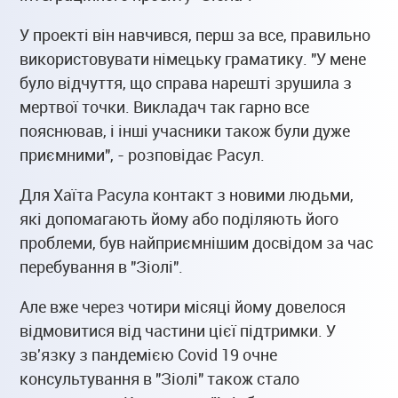
У проекті він навчився, перш за все, правильно
використовувати німецьку граматику. "У мене
було відчуття, що справа нарешті зрушила з
мертвої точки. Викладач так гарно все
пояснював, і інші учасники також були дуже
приємними", - розповідає Расул.
Для Хаїта Расула контакт з новими людьми,
які допомагають йому або поділяють його
проблеми, був найприємнішим досвідом за час
перебування в "Зіолі".
Але вже через чотири місяці йому довелося
відмовитися від частини цієї підтримки. У
зв'язку з пандемією Covid 19 очне
консультування в "Зіолі" також стало