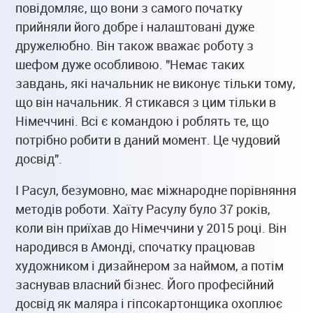
повідомляє, що вони з самого початку
прийняли його добре і налаштовані дуже
дружелюбно. Він також вважає роботу з
шефом дуже особливою. "Немає таких
завдань, які начальник не виконує тільки тому,
що він начальник. Я стикався з цим тільки в
Німеччині. Всі є командою і роблять те, що
потрібно робити в даний момент. Це чудовий
досвід".
І Расул, безумовно, має міжнародне порівняння
методів роботи. Хаїту Расулу було 37 років,
коли він приїхав до Німеччини у 2015 році. Він
народився в Амонді, спочатку працював
художником і дизайнером за наймом, а потім
заснував власний бізнес. Його професійний
досвід як маляра і гіпсокартонщика охоплює