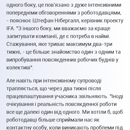
одного боку, це пов'язано з дуже інтенсивними
попередніми обговореннями з роботодавцями,
- пояснює Штефан Нібергалл, керівник проекту
IFA. "З іншого боку, ми вважаємо за краще
запитувати компанії, де є потреба в наймі.
Стажування, яке триває максимум два-три
тижні, - це більше знайомство один з одним та
випробування повсякденних робочих буднів у
колективі".
Але навіть при інтенсивному супроводі
трапляється, що через два тижні після
працевлаштування учасника звільняють. "Іноді
очікування і реальність повсякденної роботи
все ще далекі один від одного. Ми хотіли б, щоб
роботодавці більше сприймали нас як
контактну особу, коли виникають проблеми під