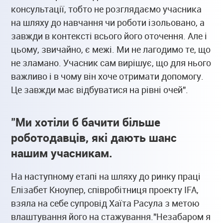
консультації, тобто не розглядаємо учасника
на шляху до навчання чи роботи ізольовано, а
завжди в контексті всього його оточення. Але і
цьому, звичайно, є межі. Ми не лагодимо те, що
не зламано. Учасник сам вирішує, що для нього
важливо і в чому він хоче отримати допомогу.
Це завжди має відбуватися на рівні очей".
"Ми хотіли б бачити більше
роботодавців, які дають шанс
нашим учасникам.
На наступному етапі на шляху до ринку праці
Елізабет Кноупер, співробітниця проекту IFA,
взяла на себе супровід Хаїта Расула з метою
влаштування його на стажування."Незабаром я