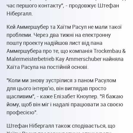
час першого контакту", - продовжує Штефан
Нібергалл.
Кей Аммершубер та Хаїтм Расул не мали такої
проблеми. Через два тижні на електронну
пошту проекту надійшов лист від пана
Аммершубера про те, що компанія Trockenbau &
Malermeisterbetrieb Kay Ammerschuber найняла
Хаїта Расула на постійній основі.
"Коли ми знову зустрілися з паном Расулом
для цього інтерв'ю, він виглядав просто
щасливим", - каже Елізабет Кноупер. "Я бажаю
йому, щоб він міг і надалі працювати за своєю
професією".
Штефан Нібергалл також сподівається, що