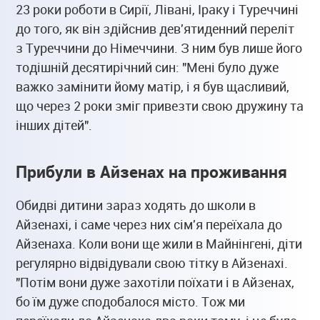
23 роки роботи в Сирії, Лівані, Іраку і Туреччині
до того, як він здійснив дев'ятиденний переліт
з Туреччини до Німеччини. З ним був лише його
тодішній десятирічний син: "Мені було дуже
важко замінити йому матір, і я був щасливий,
що через 2 роки зміг привезти свою дружину та
інших дітей".
Прибули в Айзенах на проживання
Обидві дитини зараз ходять до школи в
Айзенахі, і саме через них сім'я переїхала до
Айзенаха. Коли вони ще жили в Майнінгені, діти
регулярно відвідували свою тітку в Айзенахі.
"Потім вони дуже захотіли поїхати і в Айзенах,
бо їм дуже сподобалося місто. Тож ми