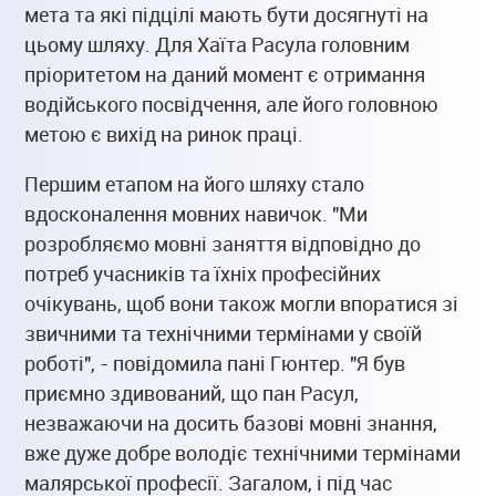
мета та які підцілі мають бути досягнуті на
цьому шляху. Для Хаїта Расула головним
пріоритетом на даний момент є отримання
водійського посвідчення, але його головною
метою є вихід на ринок праці.
Першим етапом на його шляху стало
вдосконалення мовних навичок. "Ми
розробляємо мовні заняття відповідно до
потреб учасників та їхніх професійних
очікувань, щоб вони також могли впоратися зі
звичними та технічними термінами у своїй
роботі", - повідомила пані Гюнтер. "Я був
приємно здивований, що пан Расул,
незважаючи на досить базові мовні знання,
вже дуже добре володіє технічними термінами
малярської професії. Загалом, і під час