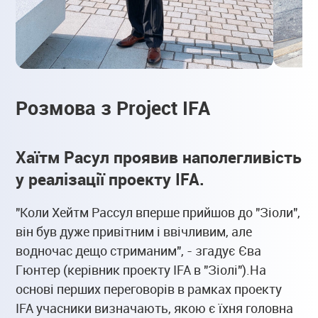
Розмова з Project IFA
Хаїтм Расул проявив наполегливість
у реалізації проекту IFA.
"Коли Хейтм Рассул вперше прийшов до "Зіоли",
він був дуже привітним і ввічливим, але
водночас дещо стриманим", - згадує Єва
Гюнтер (керівник проекту IFA в "Зіолі").На
основі перших переговорів в рамках проекту
IFA учасники визначають, якою є їхня головна