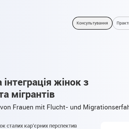
Консультування
Практ
 інтеграція жінок з
та мігрантів
n von Frauen mit Flucht- und Migrationserf
ок сталих кар'єрних перспектив