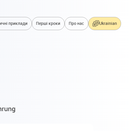
ичні приклади
Перші кроки
Про нас
Ukrainian
ahrung