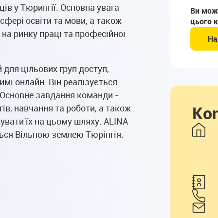
ців у Тюрингії. Основна увага
Ви мож
фері освіти та мови, а також
цього к
на ринку праці та професійної
На
 для цільових груп доступ,
имі онлайн. Він реалізується
 Основне завдання команди -
Kon
гів, навчання та роботи, а також
вати їх на цьому шляху. ALINA
ться Вільною землею Тюрінгія.